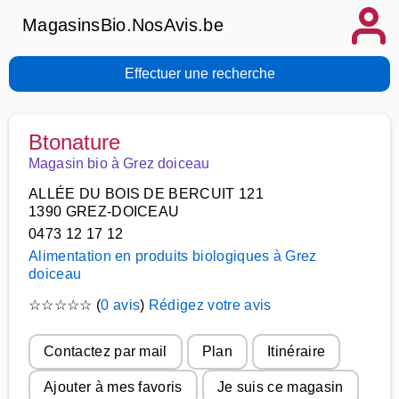
MagasinsBio.NosAvis.be
Effectuer une recherche
Btonature
Magasin bio à Grez doiceau
ALLÉE DU BOIS DE BERCUIT 121
1390 GREZ-DOICEAU
0473 12 17 12
Alimentation en produits biologiques à Grez
doiceau
☆
☆
☆
☆
☆
(
0 avis
)
Rédigez votre avis
Contactez par mail
Plan
Itinéraire
Ajouter à mes favoris
Je suis ce magasin