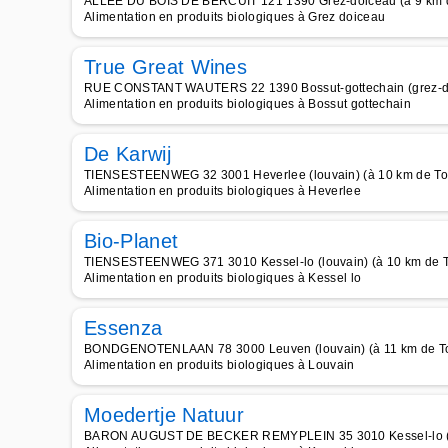
ALLÉE DU BOIS DE BERCUIT 121 1390 Grez-doiceau (à 9 km de
Alimentation en produits biologiques à Grez doiceau
True Great Wines
RUE CONSTANT WAUTERS 22 1390 Bossut-gottechain (grez-doic
Alimentation en produits biologiques à Bossut gottechain
De Karwij
TIENSESTEENWEG 32 3001 Heverlee (louvain) (à 10 km de Tou
Alimentation en produits biologiques à Heverlee
Bio-Planet
TIENSESTEENWEG 371 3010 Kessel-lo (louvain) (à 10 km de To
Alimentation en produits biologiques à Kessel lo
Essenza
BONDGENOTENLAAN 78 3000 Leuven (louvain) (à 11 km de Tou
Alimentation en produits biologiques à Louvain
Moedertje Natuur
BARON AUGUST DE BECKER REMYPLEIN 35 3010 Kessel-lo (louv